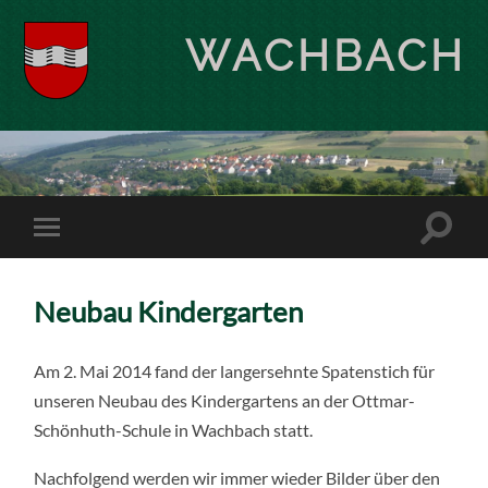
WACHBACH
Neubau Kindergarten
Am 2. Mai 2014 fand der langersehnte Spatenstich für
unseren Neubau des Kindergartens an der Ottmar-
Schönhuth-Schule in Wachbach statt.
Nachfolgend werden wir immer wieder Bilder über den