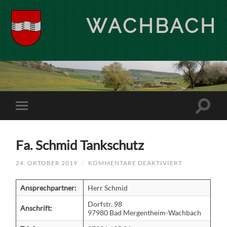
WACHBACH
Fa. Schmid Tankschutz
FÜR
24. OKTOBER 2019
/
KOMMENTARE DEAKTIVIERT
FA.
SCHMID
TANKSCHUTZ
Ansprechpartner:
Herr Schmid
Dorfstr. 98
Anschrift:
97980 Bad Mergentheim-Wachbach