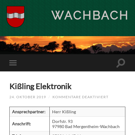
WACHBACH
Kißling Elektronik
FÜR
24. OKTOBER 2019
/
KOMMENTARE DEAKTIVIERT
KISSLING E
LEKTRONIK
Ansprechpartner:
Herr Kißling
Dorfstr. 93
Anschrift:
97980 Bad Mergentheim-Wachbach